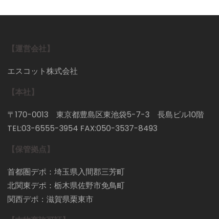
【運営会社】
エスコット株式会社
【本社】
〒170-0013 東京都豊島区東池袋5-7-3 長島ビル10階
TEL:03-6555-3954 FAX:050-3537-8493
【保管拠点】
首都圏デポ：埼玉県入間郡三芳町
北関東デポ：栃木県佐野市免鳥町
関西デポ：滋賀県栗東市