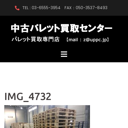
コ
TEL : 03-6555-3954 FAX：050-3537-8493
ン
テ
ン
ツ
へ
ス
キ
ッ
プ
IMG_4732